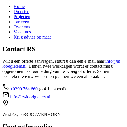
Home
Diensten
Projecten
Tarieven
Over ons
Vacatures
Krijg advies op maat
Contact R
S
Wilt u een offerte aanvragen, stuurt u dan een e-mail naar
info@rs-
loodgieters.nl
. Binnen twee werkdagen wordt er contact met u
opgenomen naar aanleiding van uw vraag of offerte. Samen
bespreken we uw wensen en plannen we een afspraak in.
phone
+0299 764 660
(ook bij spoed)
email
info@rs-loodgieters.nl
location_on
West 43, 1633 JC AVENHORN
Contactformulier